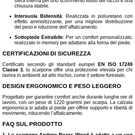
sfera interna per uno scorrimento fluido del laccio e una
chiusura stabile.
Intersuola Bidensità
: Realizzata in poliuretano con
effetto ammortizzante, per una migliore distribuzione
del peso e riduzione dell’affaticamento.
Sottopiede Estraibile
: Per un comfort personalizzato,
realizzato in memory per adattarsi alla forma del piede.
CERTIFICAZIONI DI SICUREZZA
Certificato secondo gli standard europei
EN ISO 17249
Classe 3
, lo scarpone offre una protezione elevata per chi
lavora in ambienti ad alto rischio, come il settore forestale.
DESIGN ERGONOMICO E PESO LEGGERO
Progettato per garantire comfort anche durante lunghe ore di
lavoro, con un peso di 1220 grammi per scarpa. La calzata
ergonomica si adatta al piede per offrire supporto e libertà di
movimento, riducendo l’affaticamento.
FAQ SUL PRODOTTO
1. Lo scarpone Andrew Rozes Wood è adatto a un uso