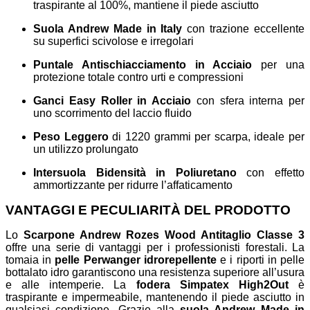
traspirante al 100%, mantiene il piede asciutto
Suola Andrew Made in Italy
con trazione eccellente
su superfici scivolose e irregolari
Puntale Antischiacciamento in Acciaio
per una
protezione totale contro urti e compressioni
Ganci Easy Roller in Acciaio
con sfera interna per
uno scorrimento del laccio fluido
Peso Leggero
di 1220 grammi per scarpa, ideale per
un utilizzo prolungato
Intersuola Bidensità in Poliuretano
con effetto
ammortizzante per ridurre l’affaticamento
VANTAGGI E PECULIARITÀ DEL PRODOTTO
Lo
Scarpone Andrew Rozes Wood Antitaglio Classe 3
offre una serie di vantaggi per i professionisti forestali. La
tomaia in
pelle Perwanger idrorepellente
e i riporti in pelle
bottalato idro garantiscono una resistenza superiore all’usura
e alle intemperie. La
fodera Simpatex High2Out
è
traspirante e impermeabile, mantenendo il piede asciutto in
qualsiasi condizione. Grazie alla
suola Andrew Made in